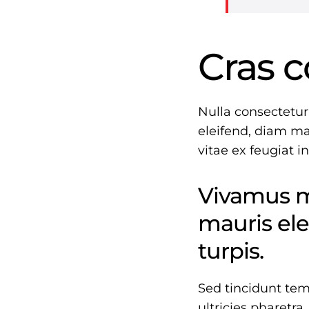
Cras c
Nulla consectetur
eleifend, diam ma
vitae ex feugiat i
Vivamus mo
mauris ele
turpis.
Sed tincidunt temp
ultricies pharetra.