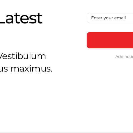
Latest
 Vestibulum
Add noti
ibus maximus.