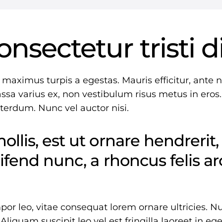
onsectetur tristi 
 maximus turpis a egestas. Mauris efficitur, ant
ssa varius ex, non vestibulum risus metus in eros.
nterdum. Nunc vel auctor nisi.
llis, est ut ornare hendrerit,
ifend nunc, a rhoncus felis a
or leo, vitae consequat lorem ornare ultricies. Nu
 Aliquam suscipit leo vel est fringilla laoreet in eg