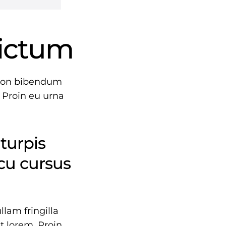
dictum
e non bibendum
 Proin eu urna
 turpis
rcu cursus
llam fringilla
et lorem. Proin