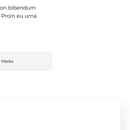
e non bibendum
 Proin eu urna
l Media