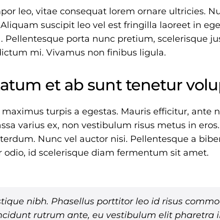
or leo, vitae consequat lorem ornare ultricies. Nu
 Aliquam suscipit leo vel est fringilla laoreet in eg
. Pellentesque porta nunc pretium, scelerisque jus
dictum mi. Vivamus non finibus ligula.
atum et ab sunt tenetur volu
 maximus turpis a egestas. Mauris efficitur, ant
ssa varius ex, non vestibulum risus metus in eros.
interdum. Nunc vel auctor nisi. Pellentesque a bib
r odio, id scelerisque diam fermentum sit amet.
istique nibh. Phasellus porttitor leo id risus comm
cidunt rutrum ante, eu vestibulum elit pharetra i