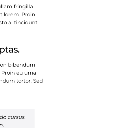
llam fringilla
et lorem. Proin
to a, tincidunt
ptas.
e non bibendum
 Proin eu urna
endum tortor. Sed
odo cursus.
n.