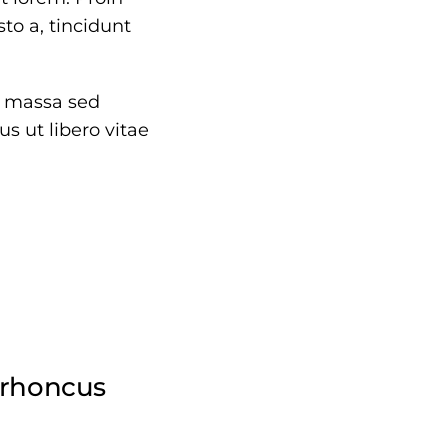
to a, tincidunt
la massa sed
s ut libero vitae
 rhoncus